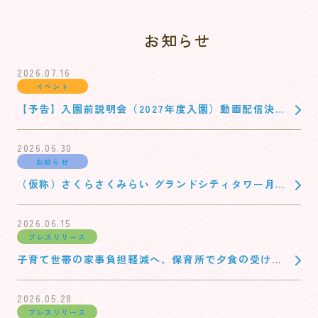
お知らせ
2026.07.16
イベント
【予告】入園前説明会（2027年度入園）動画配信決定
のお知らせ（8/10公開予定）
2026.06.30
お知らせ
（仮称）さくらさくみらい グランドシティタワー月島
の内装工事にかかる工事入札参加業者募集について
2026.06.15
プレスリリース
子育て世帯の家事負担軽減へ、保育所で夕食の受け取
りを可能に。家庭料理テイクアウト「マチルダ」の導
入を2園に拡大
2026.05.28
プレスリリース