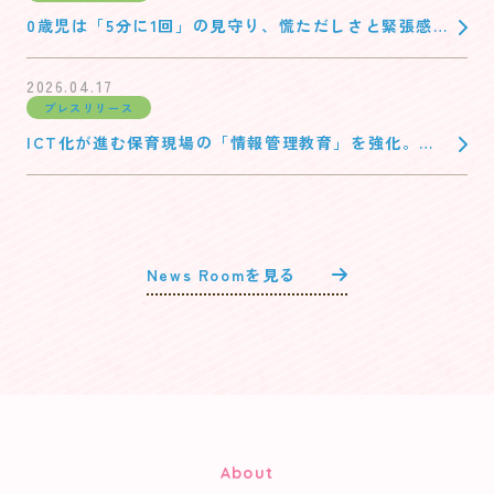
0歳児は「5分に1回」の見守り、慌ただしさと緊張感
を伴う午睡時間に安全と安心を ～運営保育所全63園
（※）に午睡センサーを導入、子どもの安全性の担保
2026.04.17
プレスリリース
に加え、保育従事者の心理的負担も軽減～
ICT化が進む保育現場の「情報管理教育」を強化。全
88園・約1,600名の職員を対象とした情報セキュリテ
ィ研修が完了
News Roomを見る
About