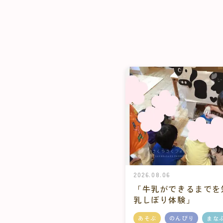
2026.08.06
「牛乳ができるまでを
乳しぼり体験」
あそぶ
のんびり
まな