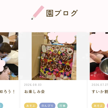
園ブログ
2026.08.03
2026.07.2
知ろう！
お楽しみ会
すいか割
ぶ
あそぶ
のんびり
行事
あそぶ