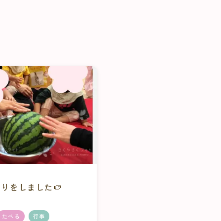
7
りをしました🍉
たべる
行事